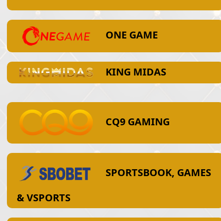
ONE GAME
KING MIDAS
CQ9 GAMING
SPORTSBOOK, GAMES
& VSPORTS