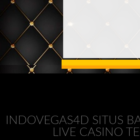
INDOVEGAS4D SITUS BA
LIVE CASINO T