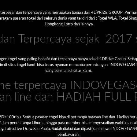
o terbesar dan terpercaya yang merupakan bagian dari 4DPRIZE GROUP .Permainan
m pasaran togel dari seluruh dunia yang terdiri dari : Togel WLA, Togel Sing
,Hongkong Lotto dan lainnya.
 dan Terpercaya sejak 20
 agen togel yang paling bonafit dan terpercaya hanya ada di 4DPrize Group. Se
in di situs togel kami bisa terus nyaman mencoba peruntungan. INDOVEGAS4D
yang bermain di situs kami.
online terpercaya INDOVEGA
san line dan HADIAH FULL 
ribu. Semua pasaran togel bisa di bet tanpa batasan line dan Hadiah berlaku 
24 jam penuh tanpa Libur sehingga para member bisa menyesuaikan waktu santai 
 Lotto,Live Draw Sau Paolo. Sudah diakui dan dipastikan bahwa INDOVEGAS4D 
pembayaran.