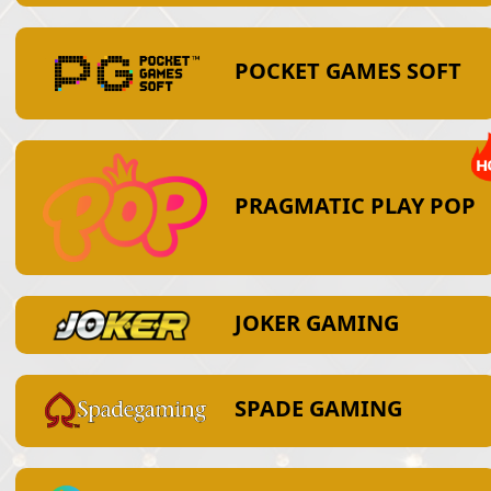
POCKET GAMES SOFT
PRAGMATIC PLAY POP
JOKER GAMING
SPADE GAMING