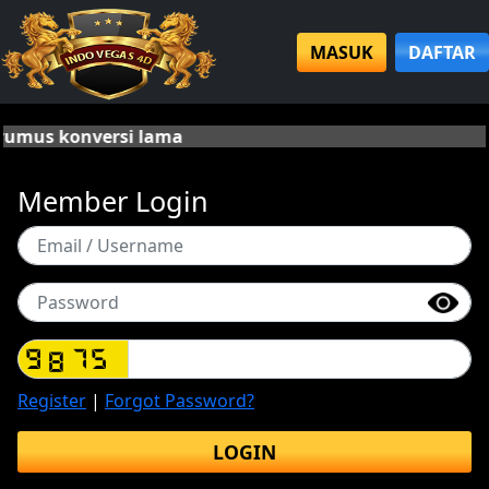
MASUK
DAFTAR
umus konversi lama
Member Login
Register
|
Forgot Password?
LOGIN