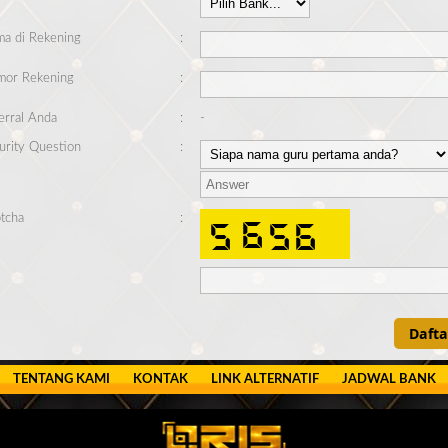
a di Rekening
:
or Rekening
:
erral Anda
:
-
urity Question
:
tcha
:
Dafta
TENTANG KAMI
KONTAK
LINK ALTERNATIF
JADWAL BANK