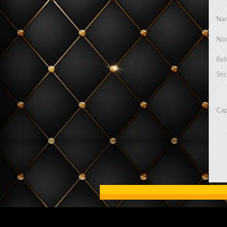
Nam
Nom
Ref
Sec
Cap