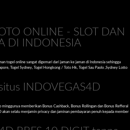
OTO ONLINE - SLOT DAN
A DI INDONESIA
 togel online sangat digemari dari jaman ke jaman di Indonesia sehingga
apore, Togel Sydney, Togel Hongkong / Toto Hk, Togel Sau Paolo ,Sydney Lotto
17 situs INDOVEGAS4D
tiap minggunya memberikan Bonus Cashback, Bonus Rollingan dan Bonus Refferal
 akan selalu menjamin privacy dan jaminan pembayaran penuh kepada member