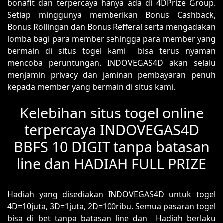
bonafit dan terpercaya hanya ada di 4DPrize Group.
Setiap minggunya memberikan Bonus Cashback,
Bonus Rollingan dan Bonus Refferal serta mengadakan
lomba bagi para member sehingga para member yang
bermain di situs togel kami bisa terus nyaman
mencoba peruntungan. INDOVEGAS4D akan selalu
menjamin privacy dan jaminan pembayaran penuh
kepada member yang bermain di situs kami.
Kelebihan situs togel online
terpercaya INDOVEGAS4D
BBFS 10 DIGIT tanpa batasan
line dan HADIAH FULL PRIZE
Hadiah yang disediakan INDOVEGAS4D untuk togel
4D=10juta, 3D=1juta, 2D=100ribu. Semua pasaran togel
bisa di bet tanpa batasan line dan Hadiah berlaku