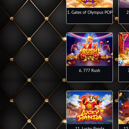
1. Gates of Olympus POP
2
6. 777 Rush