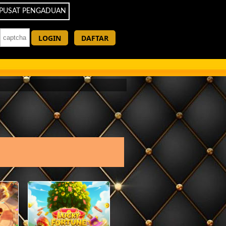
PUSAT PENGADUAN
LOGIN
DAFTAR