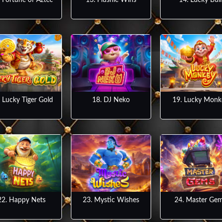
 Fortune of Aztec
13. Plushie Wins
14. Lucky Bull
 Lucky Tiger Gold
18. DJ Neko
19. Lucky Monk
22. Happy Nets
23. Mystic Wishes
24. Master Ge