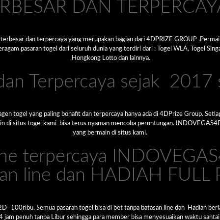
ERBESAR DAN TERPERCAY
o terbesar dan terpercaya yang merupakan bagian dari 4DPRIZE GROUP .Permainan
m pasaran togel dari seluruh dunia yang terdiri dari : Togel WLA, Togel Sing
,Hongkong Lotto dan lainnya.
 dan Terpercaya sejak 20
 agen togel yang paling bonafit dan terpercaya hanya ada di 4DPrize Group. Se
in di situs togel kami bisa terus nyaman mencoba peruntungan. INDOVEGAS4D
yang bermain di situs kami.
online terpercaya INDOVEGA
san line dan HADIAH FULL 
ribu. Semua pasaran togel bisa di bet tanpa batasan line dan Hadiah berlaku 
24 jam penuh tanpa Libur sehingga para member bisa menyesuaikan waktu santai 