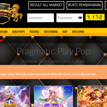
RESULT ALL MARKET
BUKTI PEMBAYARAN
ANTUAN
BUKU MIMPI
PREDIKSI
PAITO WARNA
WAP
INFO LOMBA
Pragmatic Play Pop
Silahkan Pilih Game Favorit Anda
dengan saldo Web jika anda memainkan Web dan Game secara bersamaan