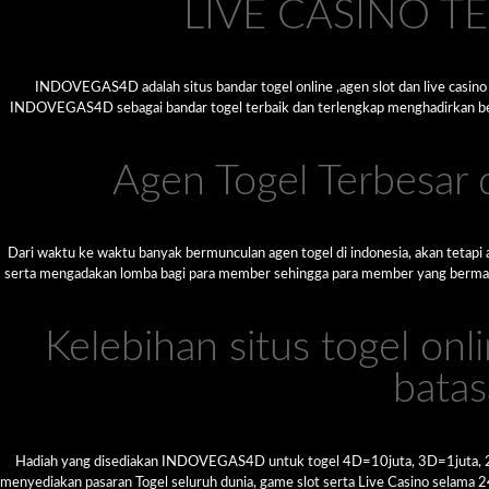
LIVE CASINO T
INDOVEGAS4D adalah situs bandar togel online ,agen slot dan live casin
INDOVEGAS4D sebagai bandar togel terbaik dan terlengkap menghadirkan beraga
Agen Togel Terbesar
Dari waktu ke waktu banyak bermunculan agen togel di indonesia, akan tetapi
serta mengadakan lomba bagi para member sehingga para member yang berma
Kelebihan situs togel 
bata
Hadiah yang disediakan INDOVEGAS4D untuk togel 4D=10juta, 3D=1juta, 2D=100
menyediakan pasaran Togel seluruh dunia, game slot serta Live Casino selama 