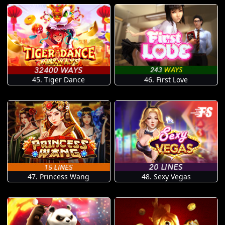
45. Tiger Dance
46. First Love
47. Princess Wang
48. Sexy Vegas