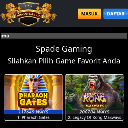
MASUK
DAFTAR
Selamat datang di I
Spade Gaming
Silahkan Pilih Game Favorit Anda
1. Pharaoh Gates
2. Legacy Of Kong Maxways