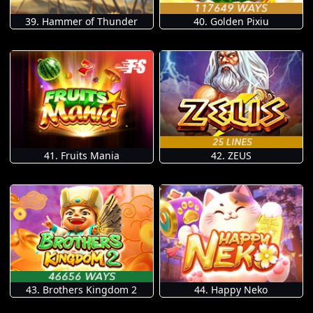
39. Hammer of Thunder
40. Golden Pixiu
41. Fruits Mania
42. ZEUS
43. Brothers Kingdom 2
44. Happy Neko