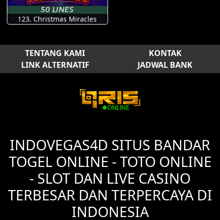
123. Christmas Miracles
TENTANG KAMI
KONTAK
LINK ALTERNATIF
JADWAL BANK
INDOVEGAS4D SITUS BANDAR
TOGEL ONLINE - TOTO ONLINE
- SLOT DAN LIVE CASINO
TERBESAR DAN TERPERCAYA DI
INDONESIA