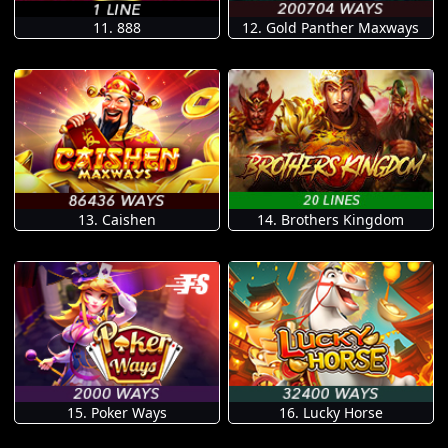
11. 888
12. Gold Panther Maxways
13. Caishen
14. Brothers Kingdom
15. Poker Ways
16. Lucky Horse