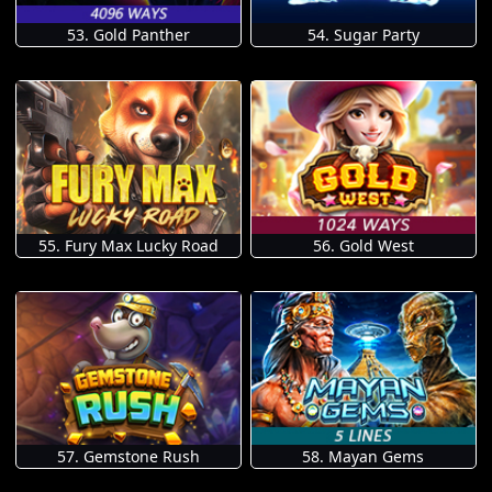
53. Gold Panther
54. Sugar Party
55. Fury Max Lucky Road
56. Gold West
57. Gemstone Rush
58. Mayan Gems