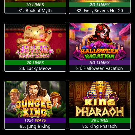
81. Book of Myth
82. Fiery Sevens Hot 20
83. Lucky Meow
84. Halloween Vacation
85. Jungle King
86. King Pharaoh