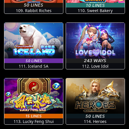
109. Rabbit Riches
110. Sweet Bakery
111. Iceland SA
112. Love Idol
113. Lucky Feng Shui
114. Heroes