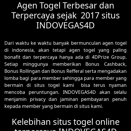
Agen Togel Terbesar dan
Terpercaya sejak 2017 situs
INDOVEGAS4D
Dari waktu ke waktu banyak bermunculan agen togel
di indonesia, akan tetapi agen togel yang paling
bonafit dan terpercaya hanya ada di 4DPrize Group.
Setiap minggunya memberikan Bonus Cashback,
Bonus Rollingan dan Bonus Refferal serta mengadakan
lomba bagi para member sehingga para member yang
bermain di situs togel kami bisa terus nyaman
mencoba peruntungan. INDOVEGAS4D akan selalu
menjamin privacy dan jaminan pembayaran penuh
kepada member yang bermain di situs kami.
Kelebihan situs togel online