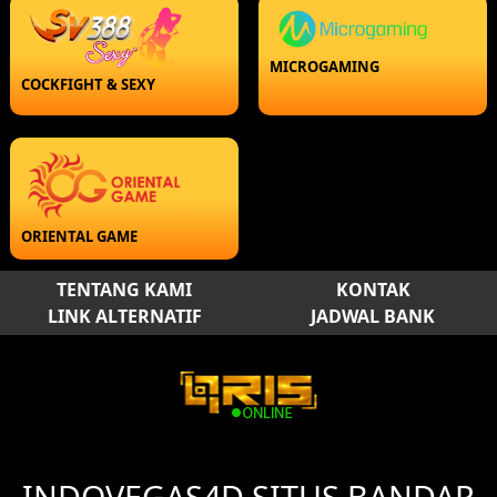
MICROGAMING
COCKFIGHT & SEXY
ORIENTAL GAME
TENTANG KAMI
KONTAK
LINK ALTERNATIF
JADWAL BANK
INDOVEGAS4D SITUS BANDAR