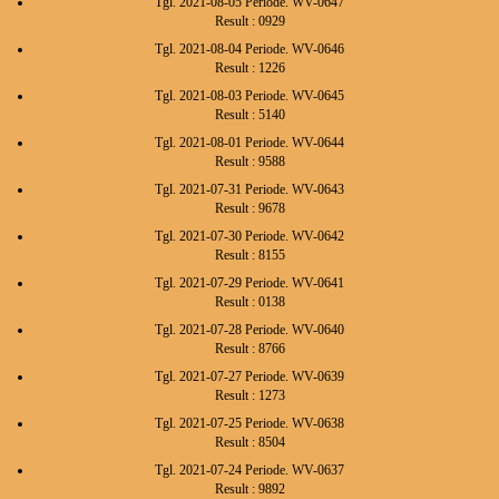
Tgl. 2021-08-05 Periode. WV-0647
Result : 0929
Tgl. 2021-08-04 Periode. WV-0646
Result : 1226
Tgl. 2021-08-03 Periode. WV-0645
Result : 5140
Tgl. 2021-08-01 Periode. WV-0644
Result : 9588
Tgl. 2021-07-31 Periode. WV-0643
Result : 9678
Tgl. 2021-07-30 Periode. WV-0642
Result : 8155
Tgl. 2021-07-29 Periode. WV-0641
Result : 0138
Tgl. 2021-07-28 Periode. WV-0640
Result : 8766
Tgl. 2021-07-27 Periode. WV-0639
Result : 1273
Tgl. 2021-07-25 Periode. WV-0638
Result : 8504
Tgl. 2021-07-24 Periode. WV-0637
Result : 9892